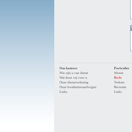
Ons kantoor
Particulier
Wie zijn u van dienst
Wonen
Wat doen wij voor u
Recht
Onze dienstverlening
Verkeer
Onze kwaliteitswaarborgen
Recreatie
Links
Links