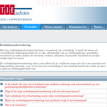
Ons kantoor
Particulier
Nieuwe situatie
Klantenservice
Nieuws
Rechtsbijstandverzekering
Met een rechtsbijstandverzekering bent u verzekerd van rechtshulp. U heeft de keuze uit
verschillende dekkingsmodules en er zijn, afhankelijk van uw dekkingskeuze, geschillen
verzekerd op onder andere de terreinen verkeer, inkomen (waaronder fiscaliteit en sociale
wetgeving) en wonen.
De rechtsbijstandverzekering staat u niet alleen bij in conflicten maar ook als u ten onrechte een
dagvaarding ontvangt, voor zover het een overtreding of een misdrijf betreft die onder de door
u gekozen dekkingsmodule valt.
Veel gestelde vragen
Is de schade die een van je kinderen aan anderen toebrengt ook meeverzekerd op een
gezinsaansprakelijkheidsverzekering?
Mag ik bij mijn rechtsbijstandverzekering zelf een advocaat kiezen?
Valt rechtshulp bij echtscheiding onder mijn rechtsbijstandverzekering?
Biedt een rechtsbijstandverzekering ook juridische hulp in het buitenland?
Wat is de franchise?