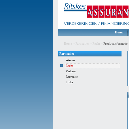
Home
Home
>
Particulier
>
Recht
>
Productinformatie
Particulier
Wonen
Recht
Verkeer
Recreatie
Links