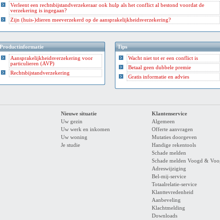
Verleent een rechtsbijstandverzekeraar ook hulp als het conflict al bestond voordat de
verzekering is ingegaan?
Zijn (huis-)dieren meeverzekerd op de aansprakelijkheidsverzekering?
Productinformatie
Tips
Aansprakelijkheidsverzekering voor
Wacht niet tot er een conflict is
particulieren (AVP)
Betaal geen dubbele premie
Rechtsbijstandverzekering
Gratis informatie en advies
Nieuwe situatie
Klantenservice
Uw gezin
Algemeen
Uw werk en inkomen
Offerte aanvragen
Uw woning
Mutaties doorgeven
Je studie
Handige rekentools
Schade melden
Schade melden Voogd & Voo
Adreswijziging
Bel-mij-service
Totaalrelatie-service
Klanttevredenheid
Aanbeveling
Klachtmelding
Downloads