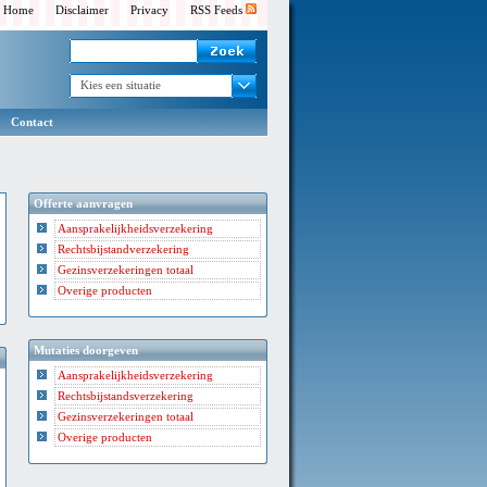
Home
Disclaimer
Privacy
RSS Feeds
Kies een situatie
Contact
Offerte aanvragen
Aansprakelijkheidsverzekering
Rechtsbijstandverzekering
Gezinsverzekeringen totaal
Overige producten
Mutaties doorgeven
Aansprakelijkheidsverzekering
Rechtsbijstandsverzekering
Gezinsverzekeringen totaal
Overige producten