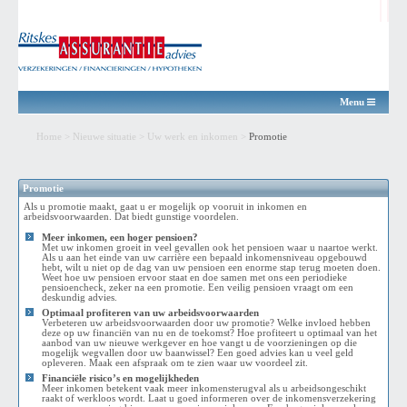
Menu
Home
>
Nieuwe situatie
>
Uw werk en inkomen
>
Promotie
Promotie
Als u promotie maakt, gaat u er mogelijk op vooruit in inkomen en
arbeidsvoorwaarden. Dat biedt gunstige voordelen.
Meer inkomen, een hoger pensioen?
Met uw inkomen groeit in veel gevallen ook het pensioen waar u naartoe werkt.
Als u aan het einde van uw carrière een bepaald inkomensniveau opgebouwd
hebt, wilt u niet op de dag van uw pensioen een enorme stap terug moeten doen.
Weet hoe uw pensioen ervoor staat en doe samen met ons een periodieke
pensioencheck, zeker na een promotie. Een veilig pensioen vraagt om een
deskundig advies.
Optimaal profiteren van uw arbeidsvoorwaarden
Verbeteren uw arbeidsvoorwaarden door uw promotie? Welke invloed hebben
deze op uw financiën van nu en de toekomst? Hoe profiteert u optimaal van het
aanbod van uw nieuwe werkgever en hoe vangt u de voorzieningen op die
mogelijk wegvallen door uw baanwissel? Een goed advies kan u veel geld
opleveren. Maak een afspraak om te zien waar uw voordeel zit.
Financiële risico’s en mogelijkheden
Meer inkomen betekent vaak meer inkomensterugval als u arbeidsongeschikt
raakt of werkloos wordt. Laat u goed informeren over de inkomensverzekering