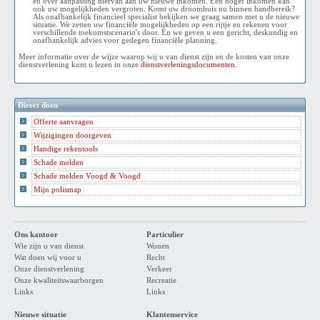
en over aanpassing hiervan aan uw nieuwe inkomen. Een hoger inkomen kan
ook uw mogelijkheden vergroten. Komt uw droomhuis nu binnen handbereik?
Als onafhankelijk financieel specialist bekijken we graag samen met u de nieuwe
situatie. We zetten uw financiële mogelijkheden op een rijtje en rekenen voor
verschillende toekomstscenario's door. En we geven u een gericht, deskundig en
onafhankelijk advies voor gedegen financiële planning.
Meer informatie over de wijze waarop wij u van dienst zijn en de kosten van onze
dienstverlening kunt u lezen in onze
dienstverleningsdocumenten
.
Direct doen
Offerte aanvragen
Wijzigingen doorgeven
Handige rekentools
Schade melden
Schade melden Voogd & Voogd
Mijn polismap
Ons kantoor
Particulier
Wie zijn u van dienst
Wonen
Wat doen wij voor u
Recht
Onze dienstverlening
Verkeer
Onze kwaliteitswaarborgen
Recreatie
Links
Links
Nieuwe situatie
Klantenservice