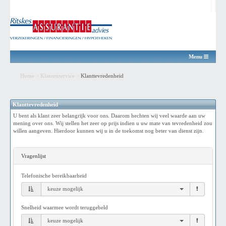
Menu
Home
>
Klantenservice
>
Klanttevredenheid
Klanttevredenheid