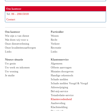
Ons kantoor
Tel.
06 - 20615018
Contact
Ons kantoor
Particulier
Wie zijn u van dienst
Wonen
Wat doen wij voor u
Recht
Onze dienstverlening
Verkeer
Onze kwaliteitswaarborgen
Recreatie
Links
Links
Nieuwe situatie
Klantenservice
Uw gezin
Algemeen
Uw werk en inkomen
Offerte aanvragen
Uw woning
Mutaties doorgeven
Je studie
Handige rekentools
Schade melden
Schade melden Voogd & Voogd
Adreswijziging
Bel-mij-service
Totaalrelatie-service
Klanttevredenheid
Aanbeveling
Klachtmelding