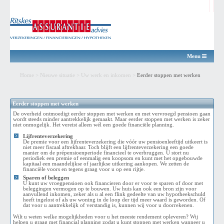
Menu
Home
>
Nieuwe situatie
>
Uw werk en inkomen
>
Eerder stoppen met werken
Eerder stoppen met werken
De overheid ontmoedigt eerder stoppen met werken en met vervroegd pensioen gaan
wordt steeds minder aantrekkelijk gemaakt. Maar eerder stoppen met werken is zeker
niet onmogelijk. Het vereist alleen wél een goede financiële planning.
Lijfrenteverzekering
De premie voor een lijfrenteverzekering die vóór uw pensioenleeftijd uitkeert is
niet meer fiscaal aftrekbaar. Toch blijft een lijfrenteverzekering een goede
manier om de prépensioenperiode financieel te overbruggen. U stort nu
periodiek een premie of eenmalig een koopsom en kunt met het opgebouwde
kapitaal een maandelijkse of jaarlijkse uitkering aankopen. We zetten de
financiële voors en tegens graag voor u op een rijtje.
Sparen of beleggen
U kunt uw vroegpensioen ook financieren door er voor te sparen of door met
beleggingen vermogen op te bouwen. Uw huis kan ook een bron zijn voor
aanvullend inkomen, zeker als u al een flink gedeelte van uw hypotheekschuld
heeft ingelost of als uw woning in de loop der tijd meer waard is geworden. Of
dat voor u aantrekkelijk of verstandig is, kunnen wij voor u doorrekenen.
Wilt u weten welke mogelijkheden voor u het meeste rendement opleveren? Wij
helpen u graag met financial planning zodat u kunt stoppen met werken wanneer u