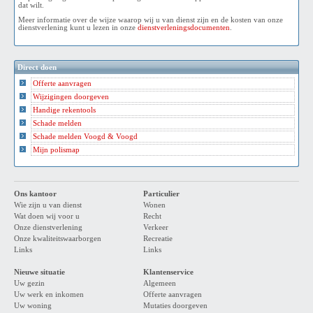
dat wilt.
Meer informatie over de wijze waarop wij u van dienst zijn en de kosten van onze
dienstverlening kunt u lezen in onze
dienstverleningsdocumenten
.
Direct doen
Offerte aanvragen
Wijzigingen doorgeven
Handige rekentools
Schade melden
Schade melden Voogd & Voogd
Mijn polismap
Ons kantoor
Particulier
Wie zijn u van dienst
Wonen
Wat doen wij voor u
Recht
Onze dienstverlening
Verkeer
Onze kwaliteitswaarborgen
Recreatie
Links
Links
Nieuwe situatie
Klantenservice
Uw gezin
Algemeen
Uw werk en inkomen
Offerte aanvragen
Uw woning
Mutaties doorgeven