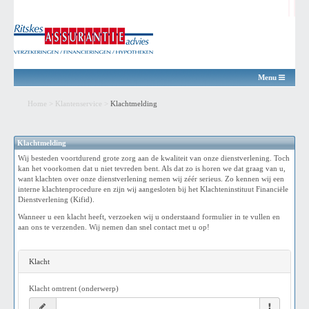
Menu
Home
>
Klantenservice
>
Klachtmelding
Klachtmelding