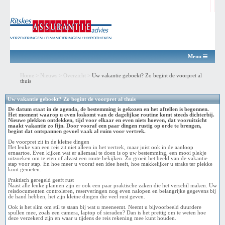
Menu
Home
>
Nieuws
>
Overzicht
>
Uw vakantie geboekt? Zo begint de voorpret al
thuis
Uw vakantie geboekt? Zo begint de voorpret al thuis
De datum staat in de agenda, de bestemming is gekozen en het aftellen is begonnen.
Het moment waarop u even loskomt van de dagelijkse routine komt steeds dichterbij.
Nieuwe plekken ontdekken, tijd voor elkaar en even niets hoeven, dat vooruitzicht
maakt vakantie zo fijn. Door vooraf een paar dingen rustig op orde te brengen,
begint dat ontspannen gevoel vaak al ruim voor vertrek.
De voorpret zit in de kleine dingen
Het leuke van een reis zit niet alleen in het vertrek, maar juist ook in de aanloop
ernaartoe. Even kijken wat er allemaal te doen is op uw bestemming, een mooi plekje
uitzoeken om te eten of alvast een route bekijken. Zo groeit het beeld van de vakantie
stap voor stap. En hoe meer u vooraf een idee heeft, hoe makkelijker u straks ter plekke
kunt genieten.
Praktisch geregeld geeft rust
Naast alle leuke plannen zijn er ook een paar praktische zaken die het verschil maken. Uw
reisdocumenten controleren, reserveringen nog even nalopen en belangrijke gegevens bij
de hand hebben, het zijn kleine dingen die veel rust geven.
Ook is het slim om stil te staan bij wat u meeneemt. Neemt u bijvoorbeeld duurdere
spullen mee, zoals een camera, laptop of sieraden? Dan is het prettig om te weten hoe
deze verzekerd zijn en waar u tijdens de reis rekening mee kunt houden.