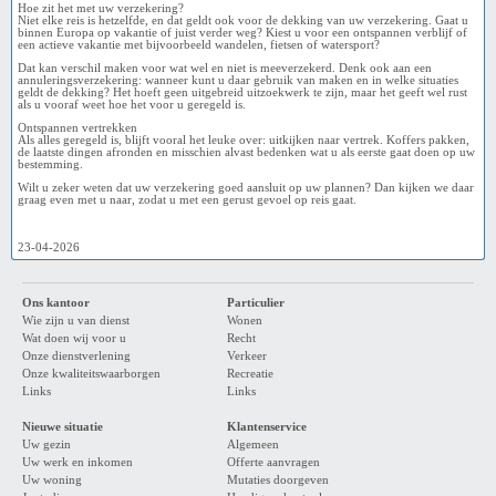
Hoe zit het met uw verzekering?
Niet elke reis is hetzelfde, en dat geldt ook voor de dekking van uw verzekering. Gaat u
binnen Europa op vakantie of juist verder weg? Kiest u voor een ontspannen verblijf of
een actieve vakantie met bijvoorbeeld wandelen, fietsen of watersport?
Dat kan verschil maken voor wat wel en niet is meeverzekerd. Denk ook aan een
annuleringsverzekering: wanneer kunt u daar gebruik van maken en in welke situaties
geldt de dekking? Het hoeft geen uitgebreid uitzoekwerk te zijn, maar het geeft wel rust
als u vooraf weet hoe het voor u geregeld is.
Ontspannen vertrekken
Als alles geregeld is, blijft vooral het leuke over: uitkijken naar vertrek. Koffers pakken,
de laatste dingen afronden en misschien alvast bedenken wat u als eerste gaat doen op uw
bestemming.
Wilt u zeker weten dat uw verzekering goed aansluit op uw plannen? Dan kijken we daar
graag even met u naar, zodat u met een gerust gevoel op reis gaat.
23-04-2026
Ons kantoor
Particulier
Wie zijn u van dienst
Wonen
Wat doen wij voor u
Recht
Onze dienstverlening
Verkeer
Onze kwaliteitswaarborgen
Recreatie
Links
Links
Nieuwe situatie
Klantenservice
Uw gezin
Algemeen
Uw werk en inkomen
Offerte aanvragen
Uw woning
Mutaties doorgeven