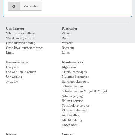
Verzenden
Ons kantoor
Particulier
Wie zijn u van dienst
Wonen
Wat doen wij voor u
Recht
Onze dienstverlening
Verkeer
Onze kwaliteitswaarborgen
Recreatie
Links
Links
Nieuwe situatie
Klantenservice
Uw gezin
Algemeen
Uw werk en inkomen
Offerte aanvragen
Uw woning
Mutaties doorgeven
Je studie
Handige rekentools
Schade melden
Schade melden Voogd & Voogd
Adreswijziging
Bel-mij-service
Totaalrelatie-service
Klanttevredenheid
Aanbeveling
Klachtmelding
Downloads
Nieuws
Contact